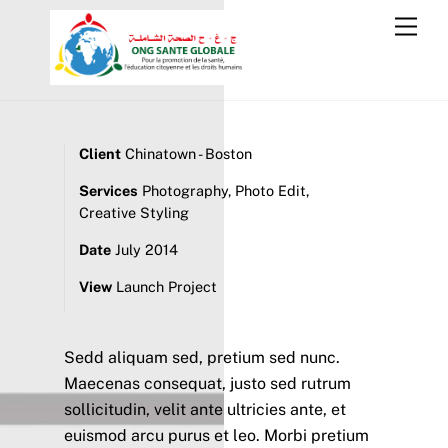
Skip
Back
Men
to
To
content
Top
Client
Chinatown - Boston
Services
Photography, Photo Edit,
Creative Styling
Date
July 2014
View
Launch Project
Sedd aliquam sed, pretium sed nunc.
Maecenas consequat, justo sed rutrum
sollicitudin, velit ante ultricies ante, et
euismod arcu purus et leo. Morbi pretium